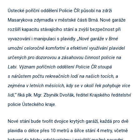
Ústecké poříční oddělení Policie ČR působí na zdrži
Masarykova zdymadla v městské části Brná. Nové garáže
rozšíří kapacitu stávajícího stání a zvýší bezpečnost při
vyvazování i manipulaci s plavidly.
„Nové garáže v Brné
umožní celoročně komfortní a efektivní využívání plavidel
určených pro dozorovou a zásahovou činnost policie na
Labi. Význam poříčních oddělení Policie ČR stoupá
s nárůstem počtu rekreačních lodí na našich tocích, a
zejména v letních měsících, kdy se v okolí řek pohybuje více
lidí,“
říká plk. Mgr. Zbyněk Dvořák, ředitel Krajského ředitelství
policie Ústeckého kraje.
Nové stání bude tvořit dvojice krytých garáží, každá pro dvě
plavidla o délce přes 10 metrů a šířce stání 4 metry, včetně