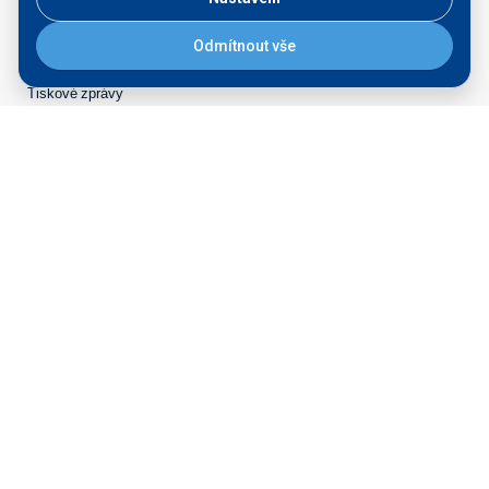
Aktuality
Odmítnout vše
Kontakt pro média
Tiskové zprávy
Veřejné zakázky
Majetek k prodeji
STRATEGICKÉ ZÁMĚRY
Přístaviště na Labi
Rozvoj přístavů
PŘÍSTAVNÍ SLUŽBY
Seznam vodních cest
Přístavní karta
Servisní plavidlo Praha
Ředitelství vodních cest ČR
nábřeží L. Svobody 1222/12
110 15 Praha 1