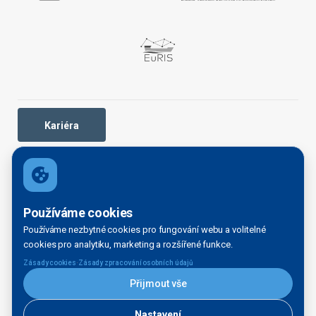
Kariéra
OBECNÉ
Používáme cookies
Domovská stránka
Používáme nezbytné cookies pro fungování webu a volitelné
Organizační struktura
cookies pro analytiku, marketing a rozšířené funkce.
Kontakty
·
Zásady cookies
Zásady zpracování osobních údajů
Legal disclaimer
Přijmout vše
Právní doložky
INFORMAČNÍ SERVIS
Nastavení