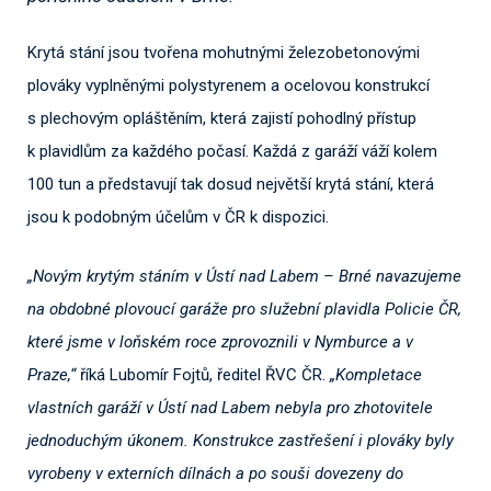
Krytá stání jsou tvořena mohutnými železobetonovými
plováky vyplněnými polystyrenem a ocelovou konstrukcí
s plechovým opláštěním, která zajistí pohodlný přístup
k plavidlům za každého počasí. Každá z garáží váží kolem
100 tun a představují tak dosud největší krytá stání, která
jsou k podobným účelům v ČR k dispozici.
„Novým krytým stáním v Ústí nad Labem – Brné navazujeme
na obdobné plovoucí garáže pro služební plavidla Policie ČR,
které jsme v loňském roce zprovoznili v Nymburce a v
Praze,“
říká Lubomír Fojtů, ředitel ŘVC ČR.
„Kompletace
vlastních garáží v Ústí nad Labem nebyla pro zhotovitele
jednoduchým úkonem. Konstrukce zastřešení i plováky byly
vyrobeny v externích dílnách a po souši dovezeny do