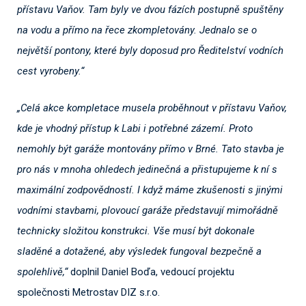
přístavu Vaňov. Tam byly ve dvou fázích postupně spuštěny
na vodu a přímo na řece zkompletovány. Jednalo se o
největší pontony, které byly doposud pro Ředitelství vodních
cest vyrobeny.“
„Celá akce kompletace musela proběhnout v přístavu Vaňov,
kde je vhodný přístup k Labi i potřebné zázemí. Proto
nemohly být garáže montovány přímo v Brné. Tato stavba je
pro nás v mnoha ohledech jedinečná a přistupujeme k ní s
maximální zodpovědností. I když máme zkušenosti s jinými
vodními stavbami, plovoucí garáže představují mimořádně
technicky složitou konstrukci. Vše musí být dokonale
sladěné a dotažené, aby výsledek fungoval bezpečně a
spolehlivě,“
doplnil Daniel Boďa, vedoucí projektu
společnosti Metrostav DIZ s.r.o.