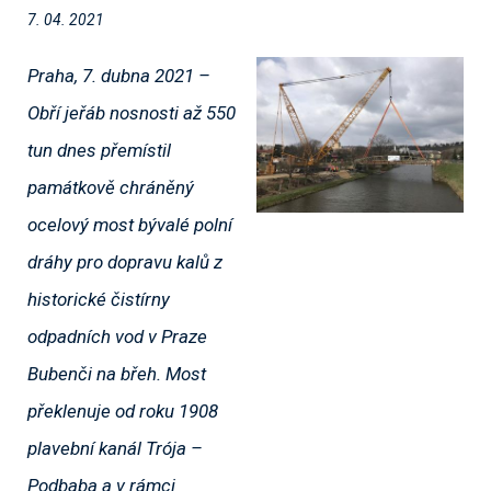
7. 04. 2021
Praha, 7. dubna 2021 –
Obří jeřáb nosnosti až 550
tun dnes přemístil
památkově chráněný
ocelový most bývalé polní
dráhy pro dopravu kalů z
historické čistírny
odpadních vod v Praze
Bubenči na břeh. Most
překlenuje od roku 1908
plavební kanál Trója –
Podbaba a v rámci