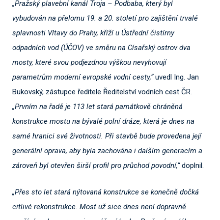
„Pražský plavební kanál Troja – Podbaba, který byl
vybudován na přelomu 19. a 20. století pro zajištění trvalé
splavnosti Vltavy do Prahy, kříží u Ústřední čistírny
odpadních vod (ÚČOV) ve směru na Císařský ostrov dva
mosty, které svou podjezdnou výškou nevyhovují
parametrům moderní evropské vodní cesty,“
uvedl Ing. Jan
Bukovský, zástupce ředitele Ředitelství vodních cest ČR.
„Prvním na řadě je 113 let stará památkově chráněná
konstrukce mostu na bývalé polní dráze, která je dnes na
samé hranici své životnosti. Při stavbě bude provedena její
generální oprava, aby byla zachována i dalším generacím a
zároveň byl otevřen širší profil pro průchod povodní,“
doplnil.
„Přes sto let stará nýtovaná konstrukce se konečně dočká
citlivé rekonstrukce. Most už sice dnes není dopravně