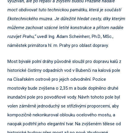
využíván, ale po repasi a zvýšení budou Pražané nadále
moct obdivovat tuto technickou památku, která je součástí
Ekotechnického muzea. Je důležité hledat cesty, díky kterým
můžeme zachovat vzácné letité konstrukce a přitom nadále
rozvíjet Prahu,“
uvedl Ing. Adam Scheinherr, Ph.D., MSc.,
náměstek primátora hl. m. Prahy pro oblast dopravy.
Most bývalé polní dráhy původně sloužil pro dopravu kalů z
historické čistírny odpadních vod v Bubenči na kalová pole
na Císařském ostrově pro jejich odvodnění. Pozice
mostovky bude zvýšena o 2,35 m a bude doplněno druhé
inundační pole pro povodňové vody. Návrh tohoto pole byl
volen záměrně jednoduchý se střízlivými proporcemi, aby
kompozičně nekonkuroval oblouku ocelového mostu, a
naopak podtrhl jeho elegantní tvar. Na zvýšeném tělese od
historické budovy přes most až po nově zbudované