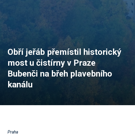
Obří jeřáb přemístil historický
most u čistírny v Praze
Bubenči na břeh plavebního
kanálu
Praha