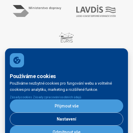
Kariéra
Používáme cookies
Používáme nezbytné cookies pro fungování webu a volitelné
cookies pro analytiku, marketing a rozšířené funkce.
OBECNÉ
·
Zásady cookies
Zásady zpracování osobních údajů
Přijmout vše
Domovská stránka
Organizační struktura
Nastavení
Kontakty
Odmítnout vše
Legal disclaimer