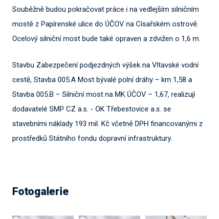
Souběžně budou pokračovat práce i na vedlejším silničním
mostě z Papírenské ulice do ÚČOV na Císařském ostrově.
Ocelový silniční most bude také opraven a zdvižen o 1,6 m.
Stavbu Zabezpečení podjezdných výšek na Vltavské vodní
cestě, Stavba 005.A Most bývalé polní dráhy – km 1,58 a
Stavba 005.B – Silniční most na MK ÚČOV – 1,67, realizují
dodavatelé SMP CZ a.s. - OK Třebestovice a.s. se
stavebními náklady 193 mil. Kč včetně DPH financovanými z
prostředků Státního fondu dopravní infrastruktury.
Fotogalerie