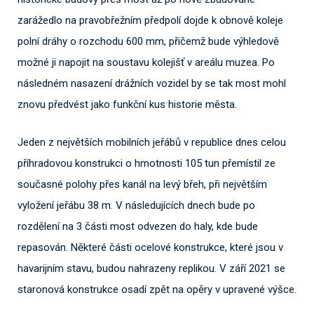
zarážedlo na pravobřežním předpolí dojde k obnově koleje
polní dráhy o rozchodu 600 mm, přičemž bude výhledově
možné ji napojit na soustavu kolejišť v areálu muzea. Po
následném nasazení drážních vozidel by se tak most mohl
znovu předvést jako funkční kus historie města.
Jeden z největších mobilních jeřábů v republice dnes celou
příhradovou konstrukci o hmotnosti 105 tun přemístil ze
současné polohy přes kanál na levý břeh, při největším
vyložení jeřábu 38 m. V následujících dnech bude po
rozdělení na 3 části most odvezen do haly, kde bude
repasován. Některé části ocelové konstrukce, které jsou v
havarijním stavu, budou nahrazeny replikou. V září 2021 se
staronová konstrukce osadí zpět na opěry v upravené výšce.