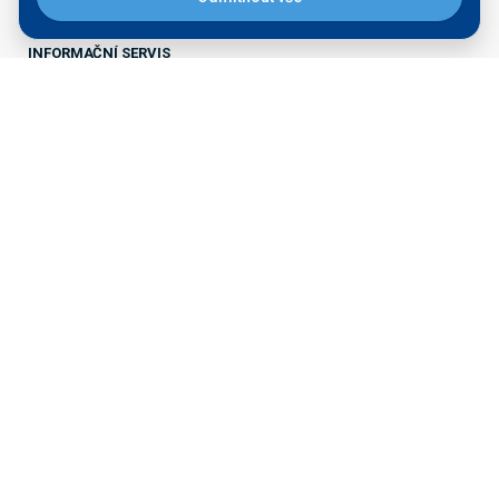
Právní doložky
INFORMAČNÍ SERVIS
Aktuality
Kontakt pro média
Tiskové zprávy
Veřejné zakázky
Majetek k prodeji
STRATEGICKÉ ZÁMĚRY
Přístaviště na Labi
Rozvoj přístavů
PŘÍSTAVNÍ SLUŽBY
Seznam vodních cest
Přístavní karta
Servisní plavidlo Praha
Ředitelství vodních cest ČR
nábřeží L. Svobody 1222/12