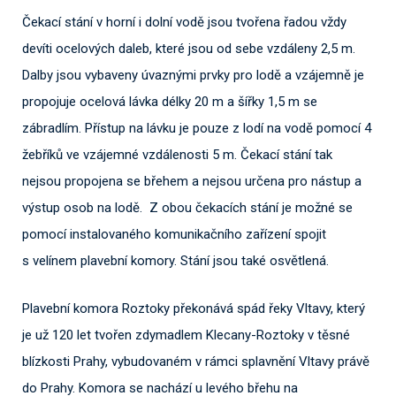
Čekací stání v horní i dolní vodě jsou tvořena řadou vždy
devíti ocelových daleb, které jsou od sebe vzdáleny 2,5 m.
Dalby jsou vybaveny úvaznými prvky pro lodě a vzájemně je
propojuje ocelová lávka délky 20 m a šířky 1,5 m se
zábradlím. Přístup na lávku je pouze z lodí na vodě pomocí 4
žebříků ve vzájemné vzdálenosti 5 m. Čekací stání tak
nejsou propojena se břehem a nejsou určena pro nástup a
výstup osob na lodě. Z obou čekacích stání je možné se
pomocí instalovaného komunikačního zařízení spojit
s velínem plavební komory. Stání jsou také osvětlená.
Plavební komora Roztoky překonává spád řeky Vltavy, který
je už 120 let tvořen zdymadlem Klecany-Roztoky v těsné
blízkosti Prahy, vybudovaném v rámci splavnění Vltavy právě
do Prahy. Komora se nachází u levého břehu na