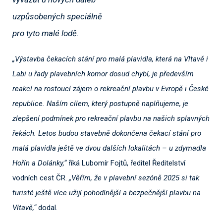
uzpůsobených speciálně
pro tyto malé lodě.
„Výstavba čekacích stání pro malá plavidla, která na Vltavě i
Labi u řady plavebních komor dosud chybí, je především
reakcí na rostoucí zájem o rekreační plavbu v Evropě i České
republice. Naším cílem, který postupně naplňujeme, je
zlepšení podmínek pro rekreační plavbu na našich splavných
řekách. Letos budou stavebně dokončena čekací stání pro
malá plavidla ještě ve dvou dalších lokalitách – u zdymadla
Hořín a Dolánky,“
říká Lubomír Fojtů, ředitel Ředitelství
vodních cest ČR.
„Věřím, že v plavební sezóně 2025 si tak
turisté ještě více užijí pohodlnější a bezpečnější plavbu na
Vltavě,“
dodal.