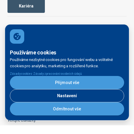
Kariéra
OBECNÉ
Domovská stránka
Používáme cookies
Organizační struktura
Používáme nezbytné cookies pro fungování webu a volitelné
Kontakty
cookies pro analytiku, marketing a rozšířené funkce.
Legal disclaimer
·
Zásady cookies
Zásady zpracování osobních údajů
Právní doložky
Přijmout vše
INFORMAČNÍ SERVIS
Nastavení
Aktuality
Kontakt pro média
Odmítnout vše
Tiskové zprávy
Veřejné zakázky
Majetek k prodeji