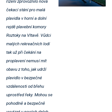
řízení zprovoznilo nová
čekací stání pro malá
plavidla v horní a dolní
rejdě plavební komory
Roztoky na Vltavě. Vůdci
malých rekreačních lodí
tak už při čekání na
proplavení nemusí mít
obavu z toho, jak udrží
plavidlo v bezpečné
vzdálenosti od břehu
uprostřed řeky. Mohou se
pohodlně a bezpečně
vyvázat u nových daleb