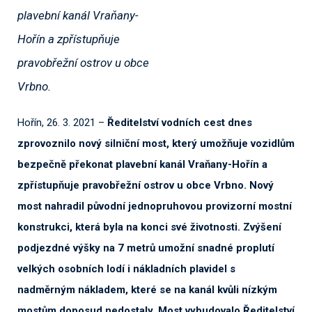
plavební kanál Vraňany-
Hořín a zpřístupňuje
pravobřežní ostrov u obce
Vrbno.
Hořín, 26. 3. 2021 –
Ředitelství vodních cest dnes
zprovoznilo nový silniční most, který umožňuje vozidlům
bezpečně překonat plavební kanál Vraňany-Hořín a
zpřístupňuje pravobřežní ostrov u obce Vrbno. Nový
most nahradil původní jednopruhovou provizorní mostní
konstrukci, která byla na konci své životnosti. Zvýšení
podjezdné výšky na 7 metrů umožní snadné proplutí
velkých osobních lodí i nákladních plavidel s
nadměrným nákladem, které se na kanál kvůli nízkým
mostům doposud nedostaly. Most vybudovalo Ředitelství