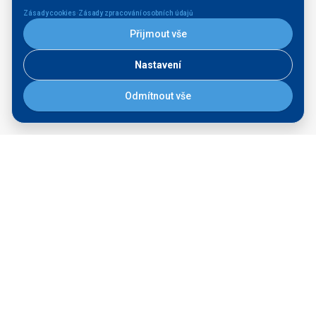
·
Zásady cookies
Zásady zpracování osobních údajů
Aktuality
Přijmout vše
Kontakt pro média
Tiskové zprávy
Nastavení
Veřejné zakázky
Odmítnout vše
Majetek k prodeji
STRATEGICKÉ ZÁMĚRY
Přístaviště na Labi
Rozvoj přístavů
PŘÍSTAVNÍ SLUŽBY
Seznam vodních cest
Přístavní karta
Servisní plavidlo Praha
Ředitelství vodních cest ČR
nábřeží L. Svobody 1222/12
110 15 Praha 1