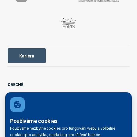
Kariéra
OBECNÉ
Domovská stránka
Organizační struktura
Kontakty
Používáme cookies
Legal disclaimer
Používáme nezbytné cookies pro fungování webu a volitelné
Právní doložky
cookies pro analytiku, marketing a rozšířené funkce.
INFORMAČNÍ SERVIS