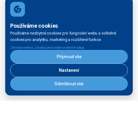
Seznam vodních cest
Přístavní karta
Servisní plavidlo Praha
Používáme cookies
Ředitelství vodních cest ČR
Používáme nezbytné cookies pro fungování webu a volitelné
nábřeží L. Svobody 1222/12
cookies pro analytiku, marketing a rozšířené funkce.
110 15 Praha 1
·
Zásady cookies
Zásady zpracování osobních údajů
Tel.:
+420 601 005 111
Přijmout vše
E-mail:
rvccr@rvc.gov.cz
ID Datové schránky: ndn5skh
Nastavení
IČ: 67981801
Odmítnout vše
Ředitelství vodních cest České republiky bylo zřízeno Ministerstvem
dopravy a spojů ČR 1.dubna 1998 a je organizačnísložkou státu zřízenou
Ministerstvem dopravy, dle ust. § 51 odst 1., zák. č. 219/2000 Sb
©ŘVC