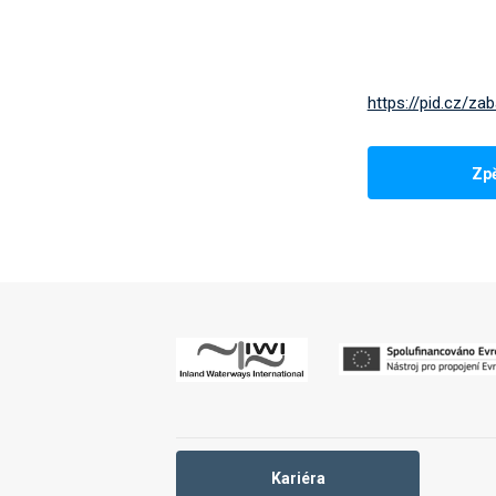
https://pid.cz/za
Zp
Kariéra