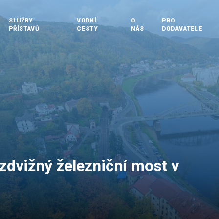
SLUŽBY
VODNÍ
O
PRO
PŘÍSTAVŮ
CESTY
NÁS
DODAVATELE
 zdvižný železniční most v