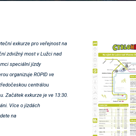
uteční exkurze pro veřejnost na
ční zdvižný most v Lužci nad
ámci speciální jízdy
erou organizuje ROPID ve
tředočeskou centrálou
u. Začátek exkurze je ve 13:30.
áni. Více o jízdách
dete na