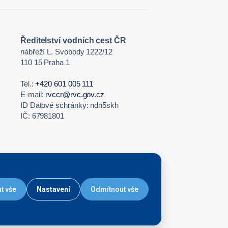
Ředitelství vodních cest ČR
nábřeží L. Svobody 1222/12
110 15 Praha 1
Tel.:
+420 601 005 111
E-mail:
rvccr@rvc.gov.cz
ID Datové schránky: ndn5skh
IČ: 67981801
t vše
Nastavení
Odmítnout vše
Nastavení cookies
|
GDPR