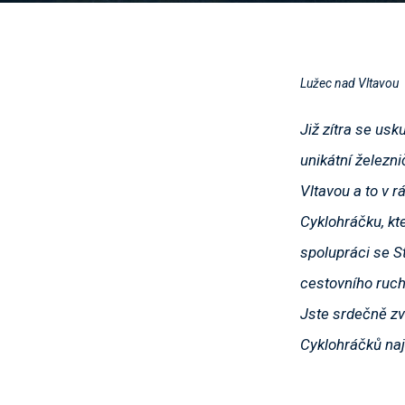
Lužec nad Vltavou
Již zítra se usk
unikátní železni
Vltavou a to v r
Cyklohráčku, kt
spolupráci se S
cestovního ruch
Jste srdečně zv
Cyklohráčků naj