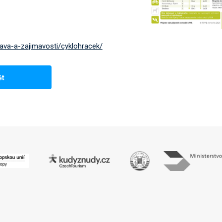
bava-a-zajimavosti/cyklohracek/
ět