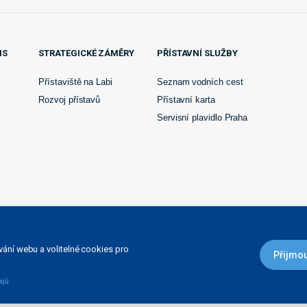
IS
STRATEGICKÉ ZÁMĚRY
PŘÍSTAVNÍ SLUŽBY
Přístaviště na Labi
Seznam vodních cest
Rozvoj přístavů
Přístavní karta
Servisní plavidlo Praha
ání webu a volitelné cookies pro
Přijmou
o Ministerstvem dopravy a spojů ČR 1.dubna 1998 a je
avy, dle ust. § 51 odst 1., zák. č. 219/2000 Sb
©ŘVC ČR 2008-2026
ajů