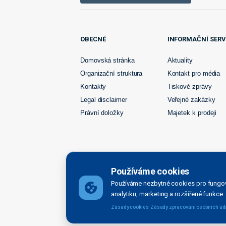
OBECNÉ
INFORMAČNÍ SERV
Domovská stránka
Aktuality
Organizační struktura
Kontakt pro média
Kontakty
Tiskové zprávy
Legal disclaimer
Veřejné zakázky
Právní doložky
Majetek k prodeji
Používáme cookies
Používáme nezbytné cookies pro fungov
Ředitelství vodních cest České republiky bylo zřízen
analytiku, marketing a rozšířené funkce.
organizačnísložkou státu zřízenou Ministerstvem dopr
·
Zásady cookies
Zásady zpracování osobních úd
Created by Movisio 2026