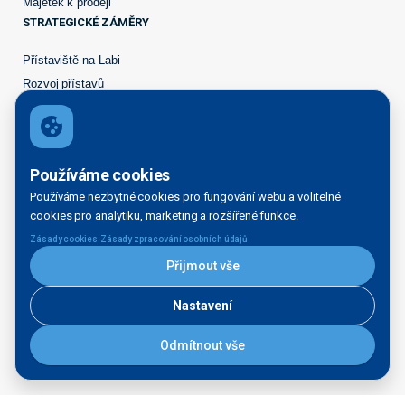
Majetek k prodeji
STRATEGICKÉ ZÁMĚRY
Přístaviště na Labi
Rozvoj přístavů
PŘÍSTAVNÍ SLUŽBY
Seznam vodních cest
Přístavní karta
Používáme cookies
Servisní plavidlo Praha
Používáme nezbytné cookies pro fungování webu a volitelné
Ředitelství vodních cest ČR
cookies pro analytiku, marketing a rozšířené funkce.
nábřeží L. Svobody 1222/12
·
Zásady cookies
Zásady zpracování osobních údajů
110 15 Praha 1
Přijmout vše
Tel.:
+420 601 005 111
Nastavení
E-mail:
rvccr@rvc.gov.cz
ID Datové schránky: ndn5skh
IČ: 67981801
Odmítnout vše