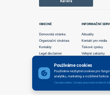
Kariéra
OBECNÉ
INFORMAČNÍ SERV
Domovská stránka
Aktuality
Organizační struktura
Kontakt pro média
Kontakty
Tiskové zprávy
Legal disclaimer
Veřejné zakázky
Právní doložky
Majetek k prodeji
Používáme cookies
Používáme nezbytné cookies pro fungov
analytiku, marketing a rozšířené funkce.
·
Zásady cookies
Zásady zpracování osobních úd
Ředitelství vodních cest České republiky bylo zřízen
organizačnísložkou státu zřízenou Ministerstvem dopr
Created by Movisio 2026