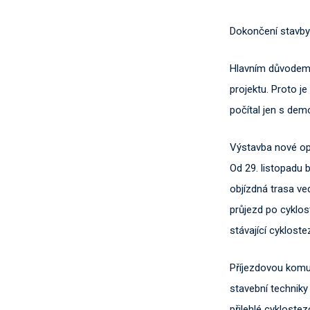
Dokončení stavby
Hlavním důvodem 
projektu. Proto je
počítal jen s demo
Výstavba nové opě
Od 29. listopadu 
objízdná trasa ve
průjezd po cyklos
stávající cykloste
Příjezdovou komun
stavební techniky
přilehlé cyklostez