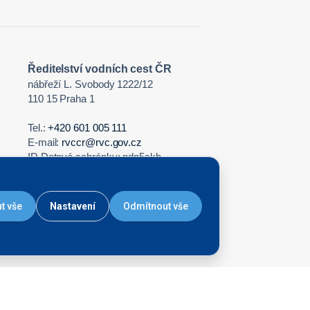
Ředitelství vodních cest ČR
nábřeží L. Svobody 1222/12
110 15 Praha 1
Tel.:
+420 601 005 111
E-mail:
rvccr@rvc.gov.cz
ID Datové schránky: ndn5skh
IČ: 67981801
t vše
Nastavení
Odmítnout vše
Nastavení cookies
|
GDPR