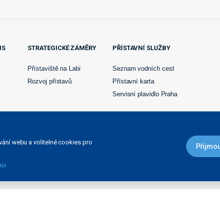
IS
STRATEGICKÉ ZÁMĚRY
PŘÍSTAVNÍ SLUŽBY
Přístaviště na Labi
Seznam vodních cest
Rozvoj přístavů
Přístavní karta
Servisní plavidlo Praha
ání webu a volitelné cookies pro
Přijmou
ajů
o Ministerstvem dopravy a spojů ČR 1.dubna 1998 a je
avy, dle ust. § 51 odst 1., zák. č. 219/2000 Sb
©ŘVC ČR 2008-2026