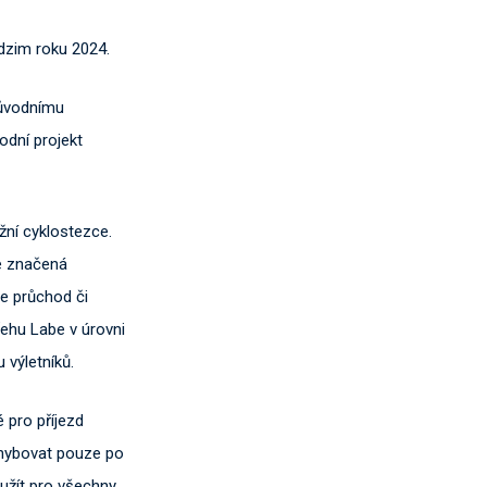
dzim roku 2024.
původnímu
odní projekt
žní cyklostezce.
de značená
de průchod či
řehu Labe v úrovni
 výletníků.
 pro příjezd
ohybovat pouze po
yužít pro všechny