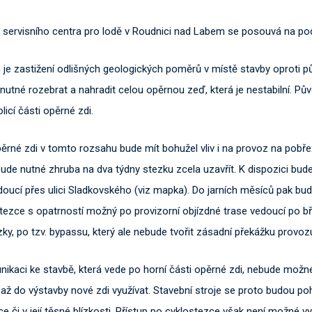
 servisního centra pro lodě v Roudnici nad Labem se posouvá na po
je zastižení odlišných geologických poměrů v místě stavby oproti 
 nutné rozebrat a nahradit celou opěrnou zeď, která je nestabilní. Pův
licí části opěrné zdi.
rné zdi v tomto rozsahu bude mít bohužel vliv i na provoz na pobře
bude nutné zhruba na dva týdny stezku zcela uzavřít. K dispozici bu
doucí přes ulici Sladkovského (viz mapka). Do jarních měsíců pak bu
tezce s opatrností možný po provizorní objízdné trase vedoucí po b
zky, po tzv. bypassu, který ale nebude tvořit zásadní překážku provozu
ikaci ke stavbě, která vede po horní části opěrné zdi, nebude možné
 až do výstavby nové zdi využívat. Stavební stroje se proto budou p
ce či v její těsné blízkosti. Přístup po cyklostezce však není možné v