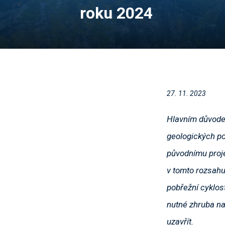
roku 2024
27. 11. 2023
Hlavním důvodem
geologických po
původnímu proje
v tomto rozsahu 
pobřežní cyklos
nutné zhruba na
uzavřít.