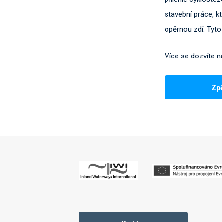
stavební práce, k
opěrnou zdí. Tyt
Více se dozvíte n
Zp