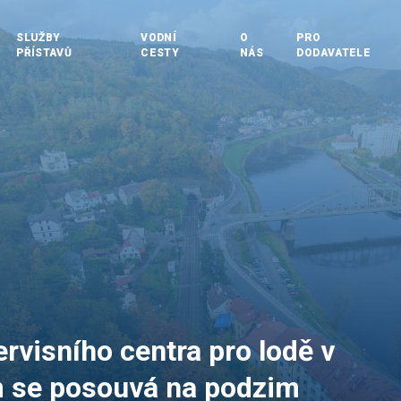
SLUŽBY
VODNÍ
O
PRO
PŘÍSTAVŮ
CESTY
NÁS
DODAVATELE
rvisního centra pro lodě v
 se posouvá na podzim