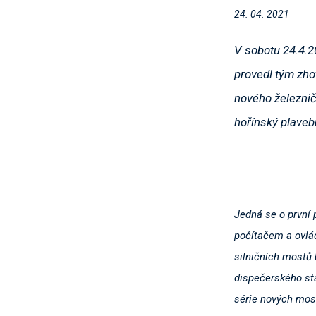
24. 04. 2021
V sobotu 24.4.2
provedl tým zhot
nového železni
hořínský plavebn
Jedná se o první 
počítačem a ovlád
silničních mostů
dispečerského sta
série nových most