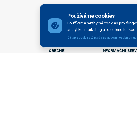
Používáme cookies
Kariéra
Používáme nezbytné cookies pro fungov
analytiku, marketing a rozšířené funkce.
·
Zásady cookies
Zásady zpracování osobních úd
OBECNÉ
INFORMAČNÍ SERV
Domovská stránka
Aktuality
Organizační struktura
Kontakt pro média
Kontakty
Tiskové zprávy
Legal disclaimer
Veřejné zakázky
Právní doložky
Majetek k prodeji