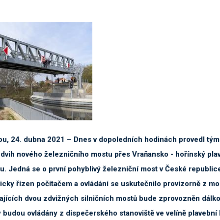
ou, 24. dubna 2021 – Dnes v dopoledních hodinách provedl tým 
zdvih nového železničního mostu přes Vraňansko - hořínský plav
u. Jedná se o první pohyblivý železniční most v České republic
icky řízen počítačem a ovládání se uskutečnilo provizorně z mo
ajících dvou zdvižných silničních mostů bude zprovozněn dálko
 budou ovládány z dispečerského stanoviště ve velíně plavební