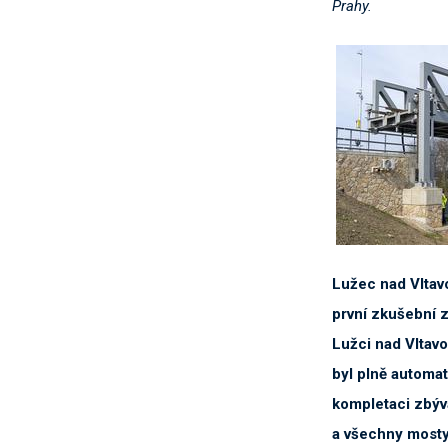
Prahy.
Lužec nad Vltav
první zkušební 
Lužci nad Vltavo
byl plně automat
kompletaci zbýv
a všechny mosty