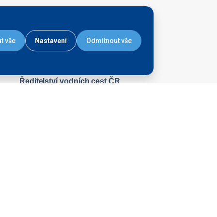
t vše
Nastavení
Odmítnout vše
Ředitelství vodních cest ČR
nábřeží L. Svobody 1222/12
110 15 Praha 1
Tel.:
+420 601 005 111
E-mail:
rvccr@rvc.gov.cz
ID Datové schránky: ndn5skh
IČ: 67981801