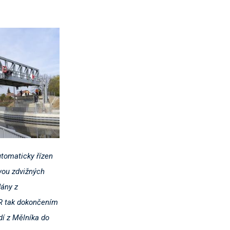
utomaticky řízen
vou zdvižných
dány z
ČR tak dokončením
dí z Mělníka do