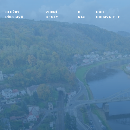
SLUŽBY
VODNÍ
O
PRO
PŘÍSTAVŮ
CESTY
NÁS
DODAVATELE