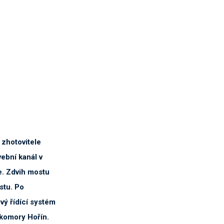
zhotovitele
ební kanál v
e. Zdvih mostu
stu. Po
vý řídící systém
 komory Hořín.