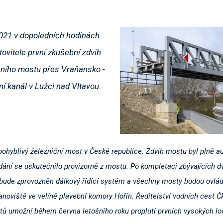
021 v dopoledních hodinách
ovitele první zkušební zdvih
čního mostu přes Vraňansko -
í kanál v Lužci nad Vltavou.
pohyblivý železniční most v České republice. Zdvih mostu byl plně a
ání se uskutečnilo provizorně z mostu. Po kompletaci zbývajících d
 bude zprovozněn dálkový řídící systém a všechny mosty budou ovlá
noviště ve velíně plavební komory Hořín. Ředitelství vodních cest 
ů umožní během června letošního roku proplutí prvních vysokých lo