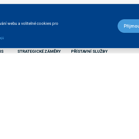
ání webu a volitelné cookies pro
Přijmou
ajů
IS
STRATEGICKÉ ZÁMĚRY
PŘÍSTAVNÍ SLUŽBY
Přístaviště na Labi
Seznam vodních cest
Rozvoj přístavů
Přístavní karta
Servisní plavidlo Praha