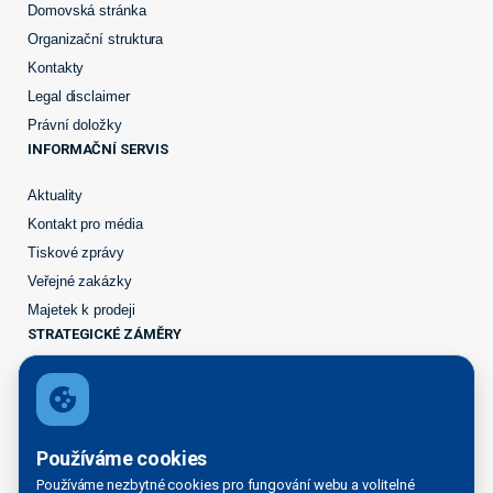
Domovská stránka
Organizační struktura
Kontakty
Legal disclaimer
Právní doložky
INFORMAČNÍ SERVIS
Aktuality
Kontakt pro média
Tiskové zprávy
Veřejné zakázky
Majetek k prodeji
STRATEGICKÉ ZÁMĚRY
Přístaviště na Labi
Rozvoj přístavů
PŘÍSTAVNÍ SLUŽBY
Používáme cookies
Seznam vodních cest
Používáme nezbytné cookies pro fungování webu a volitelné