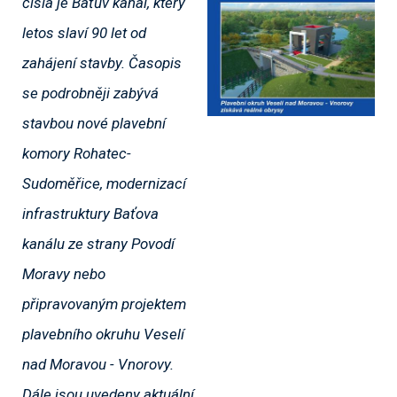
čísla je Baťův kanál, který
letos slaví 90 let od
zahájení stavby. Časopis
se podrobněji zabývá
stavbou nové plavební
komory Rohatec-
Sudoměřice, modernizací
infrastruktury Baťova
kanálu ze strany Povodí
Moravy nebo
připravovaným projektem
plavebního okruhu Veselí
nad Moravou - Vnorovy.
Dále jsou uvedeny aktuální